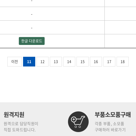
-
-
-
한글 다운로드
이전
11
12
13
14
15
16
17
18
원격지원
부품소모품구매
원격으로 담당직원이
각종 부품, 소모품
직접 도와드립니다.
구매하러 바로가기