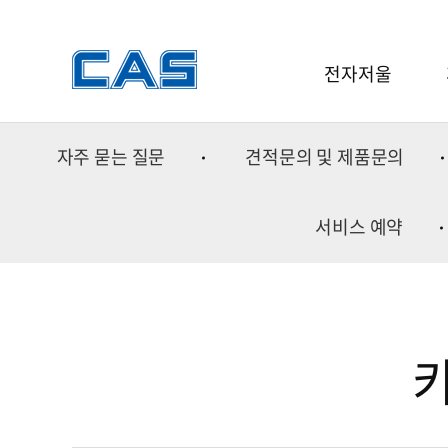
전자저울
전자저울
자주 묻는 질문
견적문의 및 제품문의
소프트웨어
중
분동
금속
서비스 예약
중