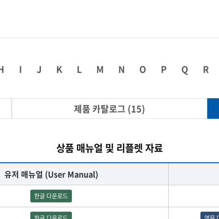
열화상카메라
시험/분석기기
인장/압축/변이
다이아몬드 공구
H
I
J
K
L
M
N
O
P
Q
R
제품 카탈로그 (15)
상품 매뉴얼 및 리플렛 자료
유저 매뉴얼 (User Manual)
한글 다운로드
한글 다운로드
영문 