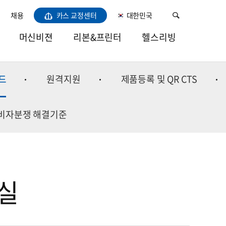
채용
카스 교정센터
대한민국
머신비젼
리본&프린터
헬스리빙
비전LED라이트
열전사리본
건강
드
원격지원
제품등록 및 QR CTS
카메라
소모품용지
주방
렌즈
바코드프린터
홈
비자분쟁 해결기준
프레임그레버
이미용/육아
소프트웨어
실