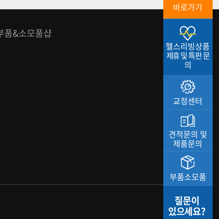
바로가기
부품&소모품샵
헬스리빙상품
제휴 및 특판 문
의
교정센터
견적문의 및
제품문의
부품소모품
질문이
있으세요?