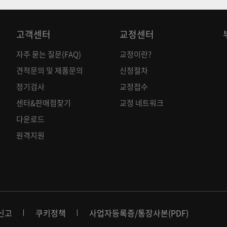
고객센터
교정센터
자주 묻는 질문(FAQ)
교정이란?
견적문의 및 제품문의
신청절차
정기검사
교정접수
센터&판매점찾기
교정 네트워크
다운로드
원격지원
신고
쿠키정책
사업자등록증
/
통장사본(PDF)