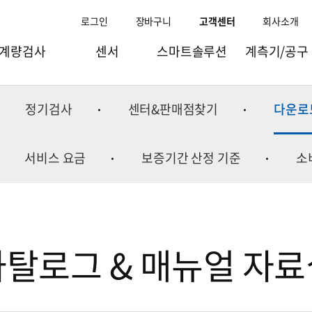
로그인
장바구니
고객센터
회사소개
계량검사
센서
스마트솔루션
계측기/공구
과일선별기
로드셀
스마트팩토리
점도/비중/수분계
정기검사
센터&판매점찾기
다운로
량선별기(체커)
토크.변위센서
스마트물류
이화학기기
검출기/X-ray
인디케이터
스마트리테일
바이오실험장비
서비스 요금
보증기간 산정 기준
소
량검사/체적기
스트레인게이지/엠프
스마트팜
이오나이저
조합계량기
컴포넌트
스마트공항
실험실테이블
포장기
웨잉모듈
스마트연구
수질측정기
카탈로그 & 매뉴얼 자료
충진기
굴절계
주변기기
환경측정기
온습도계