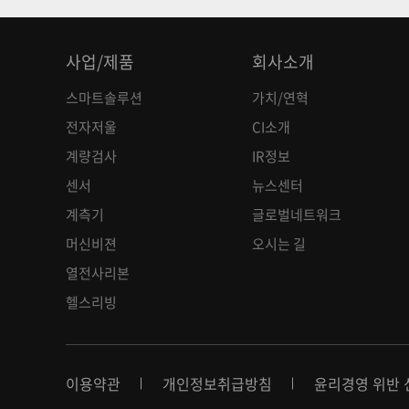
사업/제품
회사소개
스마트솔루션
가치/연혁
전자저울
CI소개
계량검사
IR정보
센서
뉴스센터
계측기
글로벌네트워크
머신비젼
오시는 길
열전사리본
헬스리빙
이용약관
개인정보취급방침
윤리경영 위반 