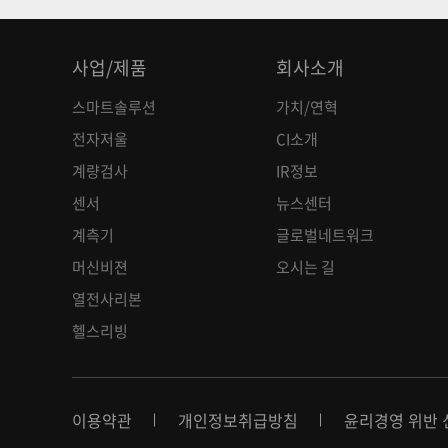
사업/제품
회사소개
스마트솔루션
가치/연혁
전자저울
CI소개
계량검사
IR정보
센서
뉴스센터
계측기
글로벌네트워크
머신비젼
오시는 길
열전사리본
헬스리빙
이용약관
개인정보취급방침
윤리경영 위반 