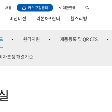
채용
카스 교정센터
대한민국
머신비젼
리본&프린터
헬스리빙
비전LED라이트
열전사리본
건강
드
원격지원
제품등록 및 QR CTS
카메라
소모품용지
주방
렌즈
바코드프린터
홈
비자분쟁 해결기준
프레임그레버
이미용/육아
소프트웨어
실