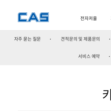
전자저울
전자저울
자주 묻는 질문
견적문의 및 제품문의
소프트웨어
중
분동
금속
서비스 예약
중