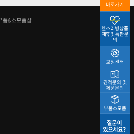
바로가기
부품&소모품샵
헬스리빙상품
제휴 및 특판 문
의
교정센터
견적문의 및
제품문의
부품소모품
질문이
있으세요?