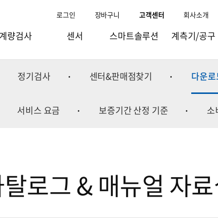
로그인
장바구니
고객센터
회사소개
계량검사
센서
스마트솔루션
계측기/공구
과일선별기
로드셀
스마트팩토리
점도/비중/수분계
정기검사
센터&판매점찾기
다운로
량선별기(체커)
토크.변위센서
스마트물류
이화학기기
검출기/X-ray
인디케이터
스마트리테일
바이오실험장비
서비스 요금
보증기간 산정 기준
소
량검사/체적기
스트레인게이지/엠프
스마트팜
이오나이저
조합계량기
컴포넌트
스마트공항
실험실테이블
포장기
웨잉모듈
스마트연구
수질측정기
카탈로그 & 매뉴얼 자료
충진기
굴절계
주변기기
환경측정기
온습도계