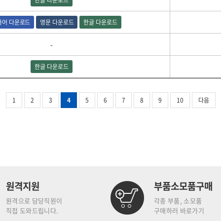
한글 다운로드
아어 다운로드
영문 다운로드
한글 다운로드
-
한글 다운로드
1
2
3
4
5
6
7
8
9
10
다음
원격지원
부품소모품구매
원격으로 담당직원이
각종 부품, 소모품
직접 도와드립니다.
구매하러 바로가기