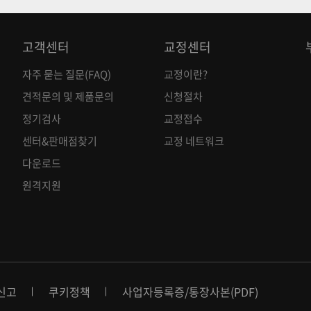
고객센터
교정센터
자주 묻는 질문(FAQ)
교정이란?
견적문의 및 제품문의
신청절차
정기검사
교정접수
센터&판매점찾기
교정 네트워크
다운로드
원격지원
신고
쿠키정책
사업자등록증
/
통장사본(PDF)