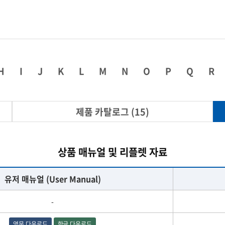
열화상카메라
시험/분석기기
인장/압축/변이
다이아몬드 공구
H
I
J
K
L
M
N
O
P
Q
R
제품 카탈로그 (15)
상품 매뉴얼 및 리플렛 자료
유저 매뉴얼 (User Manual)
-
영문 다운로드
한글 다운로드