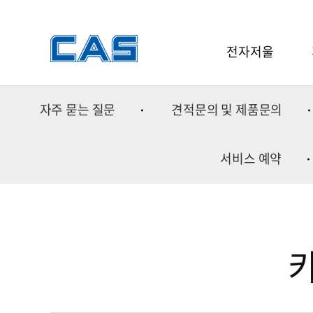
전자저울
전자저울
자주 묻는 질문
견적문의 및 제품문의
소프트웨어
중
분동
금속
서비스 예약
중