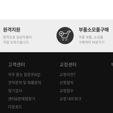
원격지원
부품소모품구매
원격으로 담당직원이
각종 부품, 소모품
직접 도와드립니다.
구매하러 바로가기
고객센터
교정센터
자주 묻는 질문(FAQ)
교정이란?
견적문의 및 제품문의
신청절차
정기검사
교정접수
센터&판매점찾기
교정 네트워크
다운로드