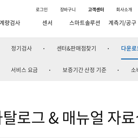
로그인
장바구니
고객센터
회사소개
계량검사
센서
스마트솔루션
계측기/공구
과일선별기
로드셀
스마트팩토리
점도/비중/수분계
정기검사
센터&판매점찾기
다운로
량선별기(체커)
토크.변위센서
스마트물류
이화학기기
검출기/X-ray
인디케이터
스마트리테일
바이오실험장비
서비스 요금
보증기간 산정 기준
소
량검사/체적기
스트레인게이지/엠프
스마트팜
이오나이저
조합계량기
컴포넌트
스마트공항
실험실테이블
포장기
웨잉모듈
스마트연구
수질측정기
카탈로그 & 매뉴얼 자료
충진기
굴절계
주변기기
환경측정기
온습도계