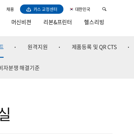
채용
카스 교정센터
대한민국
머신비젼
리본&프린터
헬스리빙
비전LED라이트
열전사리본
건강
드
원격지원
제품등록 및 QR CTS
카메라
소모품용지
주방
렌즈
바코드프린터
홈
비자분쟁 해결기준
프레임그레버
이미용/육아
소프트웨어
실