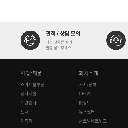
견적 / 상담 문의
직접 전화를 걸거나
글을 남겨주세요.
사업/제품
회사소개
스마트솔루션
가치/연혁
전자저울
CI소개
계량검사
IR정보
센서
뉴스센터
계측기
글로벌네트워크