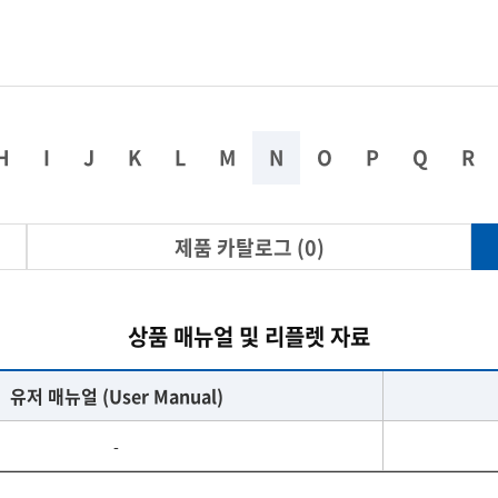
열화상카메라
시험/분석기기
인장/압축/변이
다이아몬드 공구
H
I
J
K
L
M
N
O
P
Q
R
제품 카탈로그 (0)
상품 매뉴얼 및 리플렛 자료
유저 매뉴얼 (User Manual)
-