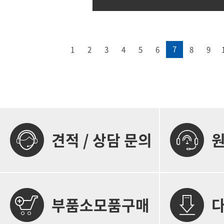
7
1
2
3
4
5
6
8
9
견적 / 상담 문의
부품소모품구매