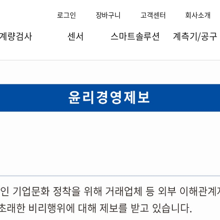
로그인
장바구니
고객센터
회사소개
계량검사
센서
스마트솔루션
계측기/공구
과일선별기
로드셀
스마트팩토리
점도/비중/수분계
량선별기(체커)
토크.변위센서
스마트물류
이화학기기
검출기/X-ray
인디케이터
스마트리테일
바이오실험장비
량검사/체적기
스트레인게이지/엠프
스마트팜
이오나이저
조합계량기
컴포넌트
스마트공항
실험실테이블
포장기
웨잉모듈
스마트연구
수질측정기
충진기
굴절계
주변기기
환경측정기
온습도계