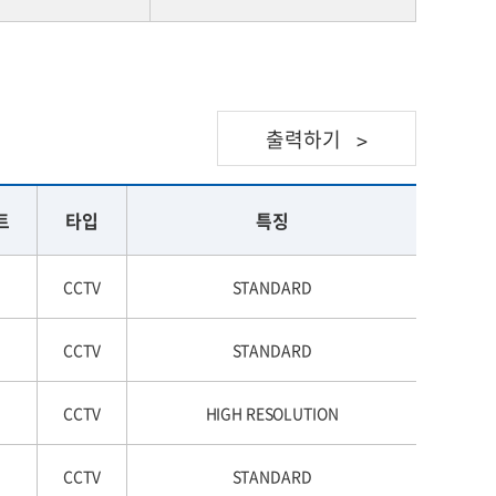
출력하기
>
트
타입
특징
CCTV
STANDARD
CCTV
STANDARD
CCTV
HIGH RESOLUTION
CCTV
STANDARD