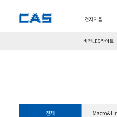
전자저울
전자저울
비전LED라이트
소프트웨어
중
분동
금속
중
전체
Macro&Lin