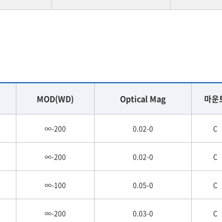
열화상카메라
시험/분석기기
인장/압축/변이
다이아몬드 공구
MOD(WD)
Optical Mag
마운
∞-200
0.02-0
C
∞-200
0.02-0
C
∞-100
0.05-0
C
∞-200
0.03-0
C