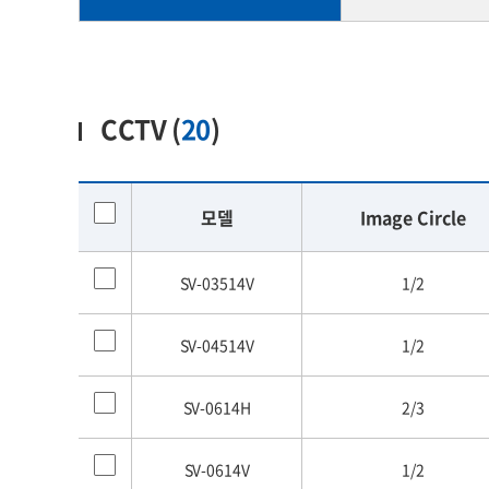
CCTV (
20
)
모델
Image Circle
SV-03514V
1/2
SV-04514V
1/2
SV-0614H
2/3
SV-0614V
1/2