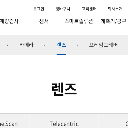
로그인
장바구니
고객센터
회사소개
계량검사
센서
스마트솔루션
계측기/공구
과일선별기
로드셀
스마트팩토리
점도/비중/수분계
카메라
렌즈
프레임그레버
량선별기(체커)
토크.변위센서
스마트물류
이화학기기
검출기/X-ray
인디케이터
스마트리테일
바이오실험장비
량검사/체적기
스트레인게이지/엠프
스마트팜
이오나이저
렌즈
조합계량기
컴포넌트
스마트공항
실험실테이블
포장기
웨잉모듈
스마트연구
수질측정기
충진기
굴절계
주변기기
환경측정기
온습도계
e Scan
Telecentric