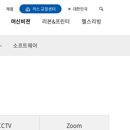
채용
카스 교정센터
대한민국
머신비젼
리본&프린터
헬스리빙
비전LED라이트
열전사리본
건강
소프트웨어
카메라
소모품용지
주방
렌즈
바코드프린터
홈
프레임그레버
이미용/육아
소프트웨어
CCTV
Zoom