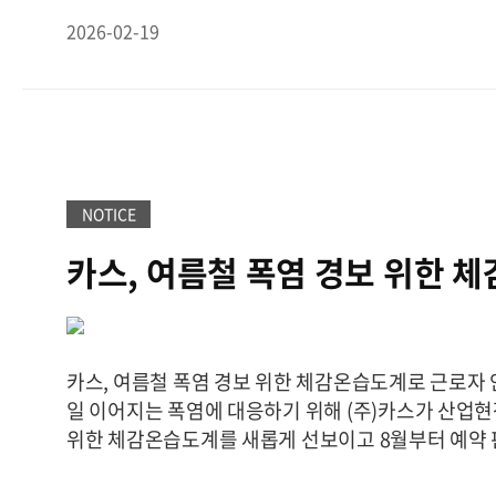
게 맞춤형 R amp;D로 대응해 주는 것이 핵심이다. 
2026-02-19
프한 공정 특성상 소모품처럼 주기적인 반복 구매가 
카스의 장기적인 캐시카우가 될 것이다"고 전했다.
B
통합 헬스케어 브랜드 '엔바디(nBody)' 역시 카스
변신이다. 기존 중국 등에서 OEM으로 수입해 오던 
공장에 직접 생산 라인(BP 프로젝트)을 구축하는 구
청정도 Class 8 등급의 클린룸과 시험 설비를 완비하고
NOTICE
ISO 13485 인증을 획득하게 되면 '메이드 인 코리아
메디컬 디바이스 제조사로 거듭나겠다는 전략이다.
"
카스, 여름철 폭염 경보 위한 
중계가 안 맞는다며 본사 분동실로 기기를 들고 찾아온
로 근로자 안전 강화
50kg짜리 국가 표준 분동을 올려서 정확한 수치를 증
들이 긁적이며 '어젯밤에 야식을 많이 먹었나 보다'
"결국 헬스케어의 본질은 소비자가 의심할 수 없는 
카스, 여름철 폭염 경보 위한 체감온습도계로 근로자 
한 데이터다"고 김 대표는 강조했다.
공격적인 신사업
일 이어지는 폭염에 대응하기 위해 (주)카스가 산업
도 카스의 연결 기준 부채비율은 2022년 말 184.3%
위한 체감온습도계를 새롭게 선보이고 8월부터 예약 
143.2%, 올해 1분기 기준 141.7%까지 떨어지며 자
번에 출시된 체감온습도계는 현장 온도와 습도를 실
단해졌다. 이 기간 총차입금은 566억원 수준으로 전년