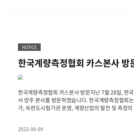
audisung@incheonilbo.com출처 : 인천일보
해 지능형 복합 개발 단지를 조성할 계획을 가지고 있
(https://www.incheonilbo.com)
NOTICE
한국계량측정협회 카스본사 방
한국계량측정협회 카스본사 방문지난 7월 28일, 
서 양주 본사를 방문하였습니다. 한국계량측정협회는
가, 숙련도시험기관 운영, 계량산업의 발전 및 측정의
향상을 위해 교육·조사·연구하는 사단법인 입니다. 
참석하였으며, 협회 안광회 부장 이하 5명과 형기조합
2023-08-09
계량 측정분야 형기관련 관리체계 개선을 위한 업무