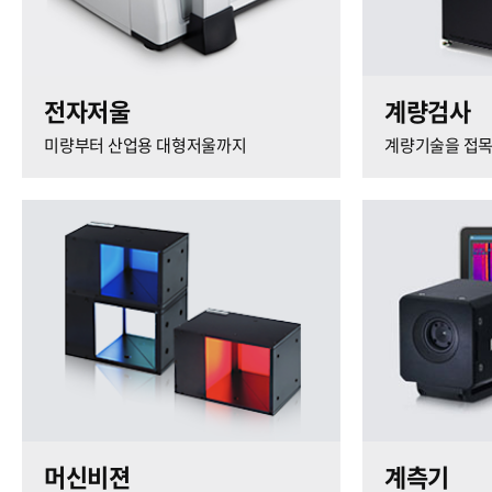
전자저울
계량검사
미량부터 산업용 대형저울까지
계량기술을 접
머신비젼
계측기