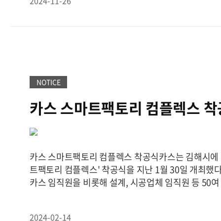
2024-11-26
축이 핵심이다.인천공항공사를 비롯해 ㈜시스원, ㈜
는 소규모 및 대규모 업체를 대상으로 협동로봇 기술 
트포트테크놀로지, ㈜아이비리더스, ㈜안세기술, 에
할 계획”이라고 말했다. 이어 “이를 통해 제조업계 인
이브텍, ㈜우리엘소프트, 이화전기공업㈜, ㈜지엠티,
는 새로운 바람을 불러올 것으로 기대한다”고 전했다
11개 기업이 참여했다.우선 인천공항공사는 협약에 
대표는 “의료와 물류 분야 및 선박 제조업에서의 기
상 공동 홍보활동 ▲해외판로 개척활동 ▲타깃공항 
의 성장 잠재력을 높이고 있으며, 이와 연관된 카스와
분야에 대한 상호협력을 확대할 계획이다.최근 인천
낌없는 지원과 기술 고도화로 사업다각화를 확장해 나
마닐라공항 개발운영사업 수주, 베트남 롱탄 신공항 
했다. 또한 “지속적인 기술 개발을 통해 경쟁력을 유
NOTICE
주 등 해외사업을 확대하고 있다. 국내기업과의 동반
로봇 기술의 발전은 앞으로도 계속될 전망”이라며, 
카스 스마트팩토리 컴플렉스 착
업 분야의 동반성장 생태계 구축이 목표다.이학재 
제품이 시장에서 더 많은 인정을 받을 수 있는 기회를
“최근 글로벌 항공수요 증가세에 맞춰 해외공항의 
밝혔다./송정현 기자 hyunee@chosun.com 출처
진행되는 만큼 국내기업과 동반진출이 탄력을 받고 있
(https://digitalchosun.dizzo.com)
트 플랫폼 솔루션의 해외수출로 국내기업의 판로개척
카스 스마트팩토리 컴플렉스 착공식카스는 김해시에 
경제 활성화에 기여할 것”이라고 말했다.한편 인천
트팩토리 컴플렉스' 착공식을 지난 1월 30일 개최했
2009년 이라크 아르빌 신공항 운영지원사업 수주를
카스 임직원을 비롯해 설계, 시공업체 임직원 등 50여
사업에 진출한 이후, 현재까지 17개 국가 37개 공항
스 SFC(스마트팩토리 컴플렉스)는 지상4층, 연면적 
적 수주사업비가 약 4억500만달러에 달하면서 글로
단계 건립되며, 영업 및 서비스, 기본 제조시설, 교정/
업으로 입지를 다지고 있다./김기성 기자
2024-02-14
복합 개발 기능 시험 시설을 갖추게 된다.이후, 3단계