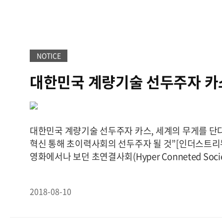
는 저울을 만드는 것을 넘어 계량 계측 자동화 시스템
듭나고 있다. 특히 카스는 현재 생산, 화학, 식품 등의
업재해 예방 및 생산비 절감을 돕는 자동화 시스템 솔
현장 및 생산 공정의 효율성과 생산성 향상을 위해 노력
년 카스는 글로벌 스탠더드 경영대상 시상식에서 우수
NOTICE
다. [사진=인더스트리뉴스]카스의 계량 계측 관련 자
대한민국 계량기술 선두주자 카
션은 ‘정확한 포장에서 안전한 운반까지’라는 모토에 
측정 능력과 내구성, 안정성을 갖췄다. 이 솔루션은 
무게를 단다!
분말포장시스템, 물류 이송 자동화 시스템으로 세분화돼
진시스템은 물을 포함한 음료, 기름, 화학물질 등의 액
대한민국 계량기술 선두주자 카스, 세계의 무게를 단
캔, 플라스틱 통 등 용기에 따라 맞춤 설계할 수 있다.
혁신 통해 초이력사회의 선두주자 될 것”[인더스트리
트를 거쳐 팔레트에 정해진 양만큼 적재하여 내보내 밀
영화에서나 보던 초연결사회(Hyper Conneted Soci
진과 이물질, 정량 등의 검사를 시행한 뒤 자동 적재가
가 아닌 현실로 다가왔다. 사람과 사물, 사물과 사물,
해 기존에 직원들이 산업재해 발생률이 높았던 화학
기까지 모든 것이 인터넷을 통해 긴밀히 연결되고 있다
환경 개선과 더불어 인건비를 절감하는 효과가 발생해
2018-08-10
산업 변화의 흐름 속에서 세계 각 기업들은 초연결사
등 액체 충진 제품을 취급하는 회사들의 많은 수요가 
개발에 박차를 가하고 있다. 인더스트리 4.0으로 대변
양주에 위치한 카스의 계량 계측 관련 솔루션 [사진
혁명은 다양한 산업들과 결합하며 지금까지 볼 수 없