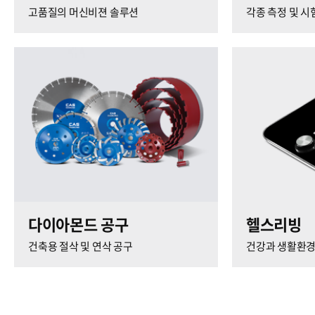
고품질의 머신비젼 솔루션
각종 측정 및 시
다이아몬드 공구
헬스리빙
건축용 절삭 및 연삭 공구
건강과 생활환경