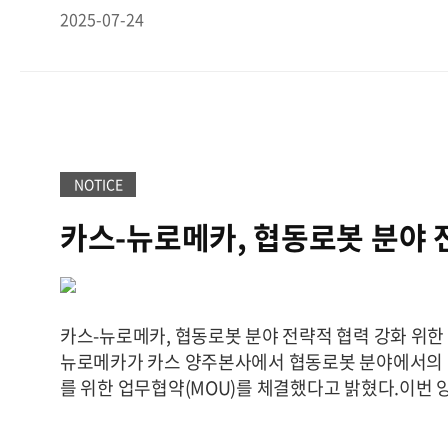
로자들이 실제로 느끼는 체감온도를 확인할 수 있도록 
소해 이자 부담을 줄였다. 중국 공장 스마트화와 국내 
2025-07-24
해 폭염에 따른 온열질환을 예방하고 작업장의 안전성을
위 설비투자(CAPEX)는 단행했음에도 내실을 다진 셈
온도·습도·복사열 등 다양한 요소가 함께 작용하는 
정체 우려에 대해 중국 자산 공장의 '연간 100만대 대량
한 온열환경 측정은 사업주와 관리자에게 필수적인 
Production)' 구축으로 답했다. 1만6000평 규모
있다.최근 고용노동부는 개정된 산업안전보건법에 따
생산 핵심 기지다. 올해 약 10억원(500만 위안) 규
로 인한 근로자 건강 보호 조치를 강화하라는 지침을 
설비 투자가 완료되면 제조원가 절감을 통해 글로벌 
사업장 내 체감온도계 상시 비치와 함께 그늘·휴식공간
된다. 특히 2027년 중국 정부가 계량 데이터 조작을
공 등을 권고하고 있다.(주)카스의 체감온습도계는 
NOTICE
도입될 추진 중인 '교정 추적 시스템' 입법화는 카스
31˚C에 도달하면 ‘위험 경보 기능’을 통해 즉각 경
전망이다. 상거래용 저울의 대대적인 교체 주기가 도
카스-뉴로메카, 협동로봇 분야 
이 적절한 휴식을 취할 수 있도록 안내한다.또한 소
100만대 양산 체제로 선점하겠다는 계산이다.
김 대표
과 높은 시안성을 갖춘 이번 제품은 산업현장, 건설현장
강화 위한 MOU 체결
젝트 목표 달성과 엔바디 프로젝트를 통한 헬스케어 시
업장 등 다양한 장소에서 간편하게 설치해 사용할 수 
대가 예상되는 2028년에는 지금 규모의 2배를 넘는 
자는 “여름철 폭염은 생명을 위협할 수 있는 만큼, 
다"고 전했다.
끝으로 그는 "선대 회장이 했던 가장 큰
카스-뉴로메카, 협동로봇 분야 전략적 협력 강화 위한
근로자들의 안전을 지키는 데 실질적인 도움이 될 것”
저울을 도입한 것이다. 바늘저울 시대와 비교해 고객
뉴로메카가 카스 양주본사에서 협동로봇 분야에서의 
수정 기자 limsj@itbiznews.com출처 :
수 있는 사회를 만들었고, 그 중심에는 카스가 있었다
를 위한 업무협약(MOU)를 체결했다고 밝혔다.이번 
ITBizNews(https://www.itbiznews.com)
"그 정신은 지금도 같다. 뜻을 이어 받아 측정과 데이터 등의 사업을 더
회사의 기술력과 전문성을 결합해 자동화 및 스마트
정진해 나갈 것"이라고 말했다.
이어 "현재 배고파 죽
영업 건에 대한 상담활동을 서로 대응하고, 절차와 해