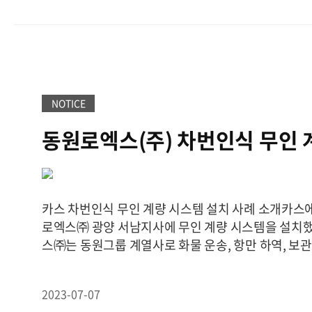
니다. 이후 양주본사 투어와 CTS 소개, 개선 실무협
불법계량기 관리 강화 및 검정관련 이슈 개선, CTS 를
리 체계 구축 등 다양한 안건들을 나누는 뜻깊은 자리
NOTICE
동원로엑스(주) 차번인식 무인 
설치
카스 차번인식 무인 계량 시스템 설치 사례 소개 카스에
로엑스㈜ 광양 서남지사에 무인 계량 시스템을 설치
스㈜는 동원그룹 계열사로 화물 운송, 항만 하역, 보관,
물류사업, 물류 컨설팅에 이르기까지 물류 전 영역을
입니다. 카스는 지난 2021년 지상식 계근대 설치를 
2023-07-07
지 및 보수를 진행해 왔으며, 이번에 무인 계량 시스