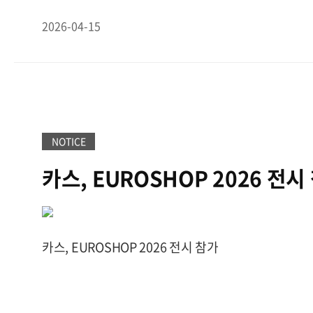
하고 있다. 2027년 관련 제도가 본격 시행될 경우 
해되기 시작했다.김 대표가 공장 자동화 하드웨어를 
2026-04-15
상거래용 저울은 해당 기준을 충족해야 하므로, 이에 
이력 추적 신뢰성을 AI로 검증하는 '피지컬 AI(Physica
요가 발생할 것으로 전망된다.카스 관계자는 “중국의
목한 이유는 명확하다. 당장 내년 3월부터 유럽에서 
도입은 계량 산업의 디지털 전환과 관련된 변화”라며 
로덕트 패스포트(DPP) 등 글로벌 공급망의 이력 추
대응하면서 생산 체계 고도화와 제품 다변화를 지속 
거대한 기회의 장이기 때문이다. 제조 원료와 공정 
에서의 경쟁력을 강화하겠다”고 말했다./경규민 기
유효성을 증명해야만 수출이 가능한 시대, 국가 공인 교
자 gyumin@hankyung.com출처
지위를 가진 카스의 검증력은 독점적 자산이 된다.
◆
: hankyung(https://www.hankyung.com)
NOTICE
체·로봇 간다...영토의 확장
카스의 강력한 무기는 무게
술 '스트레인 게이지'다. 올해는 초정밀 하중 측정의 
카스, EUROSHOP 2026 전시
터 로드셀(Master Loadcell)을 독자 개발해 하이
격 진입한 데 이어, 1만 RPM 비접촉식 토크센서와 
UHP(초고순도) 압력센서라는 첨단 신무기 라인업을
길을 끄는 부분은 반도체 장비용 압력센서다. 웨이퍼
카스, EUROSHOP 2026 전시 참가
(Etch) 및 증착(CVD) 공정에서는 독성 특수 가스가 
울로 모니터링하고 일정한 압력을 유지하는 초정밀 
현재 이 시장은 외국산 장비가 대부분 차지한다.
김 대
들이 전 세계에 없는 초일류 공정을 새로 짤 때, 국내