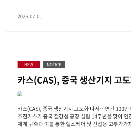
지 계측하는 기업”
"측정 할 수 없으면 관리 할 수 없다
앞 마트의 고기 저울부터 거대한 산업용 덤프트럭의 
2026-07-01
스케일까지, 대한민국에서 '무게'를 다루는 곳에 카스(
진 적은 없다. 카스는 1983년 설립 이래 국내 계량·
자리를 지켜온 기업이다.
하지만 자본시장에서 카스를
엇갈렸다. 벼랑 끝 리스크에 노출된 적 없는 단단한 
만 '저울은 한 번 팔고 나면 끝나는 사양 산업이 아니
특유의 이미지에 갇혀 '안정적인 주식' 혹은 '자산주'
지난 23일 만난 김태인 카스 대표이사는 "회사는 그 
NEW
NOTICE
산업적으로 리스크에 노출된 적이 없다. 다만 성장성에
카스(CAS), 중국 생산기지 고
아왔던 부분은 사실"이라며 "이를 해소하기 위해 회사
하우를 발전시켜 신사업에 나선 것이고, 이는 성장의 
연간 100만 대 생산체계 구축 
보고 있다. 내년에는 성과가 가시화 될 것으로 전망한
실제 카스는 연결 기준 연 매출 1700억원 안팎을 꾸
카스(CAS), 중국 생산기지 고도화 나서…연간 100만
적자도 없고 재무구조도 안정적이다. 그래서 선택한 
추진카스가 중국 절강성 공장 설립 14주년을 맞아 연간
봇, 헬스케어, AI였다. 중국 자샨 공장은 연간 100
체계 구축과 이를 통한 헬스케어 및 산업용 고부가가치
되고 있다. 양주공장은 의료기기 생산기지로 변신 중이