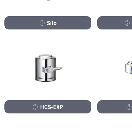
①
Silo
②
③
HCS-EXP
③