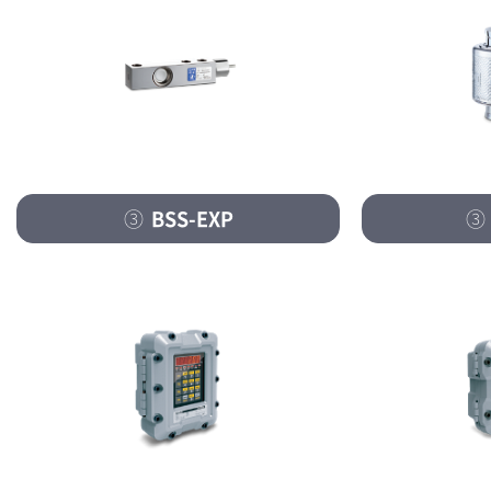
③
BSS-EXP
③