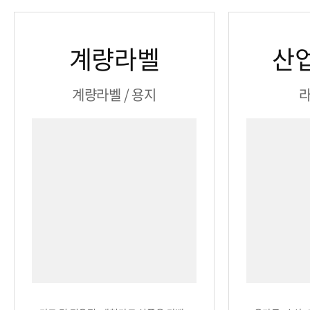
계량라벨
산
계량라벨 / 용지
라