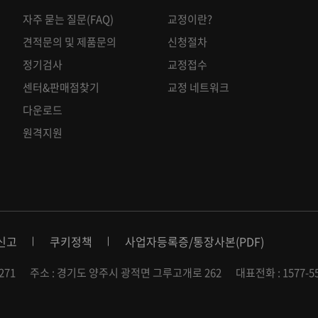
자주 묻는 질문(FAQ)
교정이란?
견적문의 및 제품문의
신청절차
정기검사
교정접수
센터&판매점찾기
교정 네트워크
다운로드
원격지원
신고
쿠키정책
사업자등록증
/
통장사본(PDF)
271
주소 : 경기도 양주시 광적면 그루고개로 262
대표전화 : 1577-5