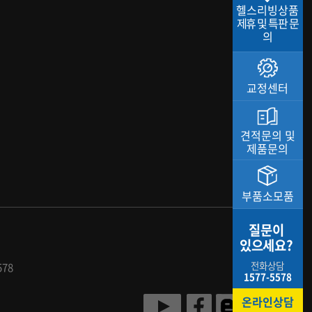
헬스리빙상품
제휴 및 특판 문
의
교정센터
견적문의 및
제품문의
부품소모품
질문이
있으세요?
전화상담
578
1577-5578
온라인상담