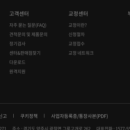
고객센터
교정센터
자주 묻는 질문(FAQ)
교정이란?
견적문의 및 제품문의
신청절차
정기검사
교정접수
센터&판매점찾기
교정 네트워크
다운로드
원격지원
신고
쿠키정책
사업자등록증
/
통장사본(PDF)
271
주소 : 경기도 양주시 광적면 그루고개로 262
대표전화 : 1577-5