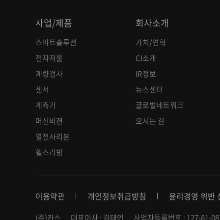
사업/제품
회사소개
스마트솔루션
가치/연혁
전자저울
CI소개
계량검사
IR정보
센서
뉴스센터
계측기
글로벌네트워크
머신비젼
오시는 길
열전사리본
헬스리빙
이용약관
개인정보취급방침
윤리경영 위반 
(주)카스
대표이사 : 김태인
사업자등록번호 : 127-81-08