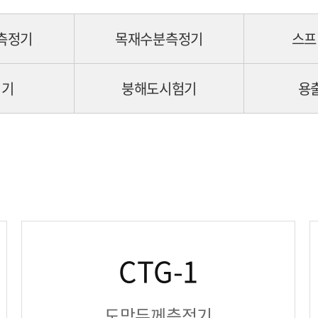
열화상카메라
시험/분석기기
측정기
목재수분측정기
스프
인장/압축/변이
다이아몬드 공구
기기
붕해도시험기
용
CTG-1
도막두께측정기