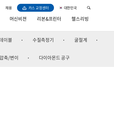
채용
카스 교정센터
대한민국
머신비젼
리본&프린터
헬스리빙
비전LED라이트
열전사리본
건강
테이블
수질측정기
굴절계
카메라
소모품용지
주방
렌즈
바코드프린터
홈
/압축/변이
다이아몬드 공구
프레임그레버
이미용/육아
소프트웨어