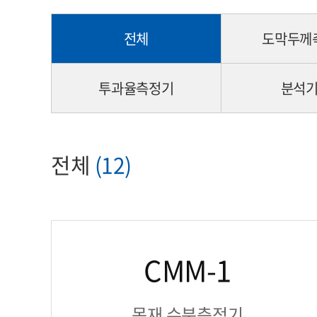
전체
도막두께
투과율측정기
분석
전체
(12)
CMM-1
목재 수분측정기