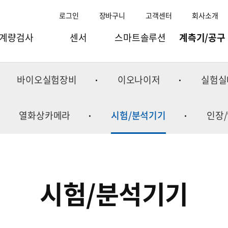
로그인
장바구니
고객센터
회사소개
계량검사
센서
스마트솔루션
계측기/공구
과일선별기
로드셀
스마트팩토리
점도/비중/수분계
바이오실험장비
이오나이저
실험실
량선별기(체커)
토크.변위센서
스마트물류
이화학기기
검출기/X-ray
인디케이터
스마트리테일
바이오실험장비
열화상카메라
시험/분석기기
인장
량검사/체적기
스트레인게이지/엠프
스마트팜
이오나이저
조합계량기
컴포넌트
스마트공항
실험실테이블
포장기
웨잉모듈
스마트연구
수질측정기
시험/분석기기
충진기
굴절계
주변기기
환경측정기
온습도계