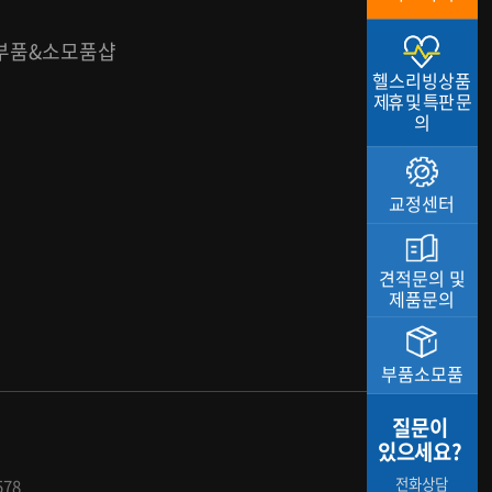
부품&소모품샵
헬스리빙상품
제휴 및 특판 문
의
교정센터
견적문의 및
제품문의
부품소모품
질문이
있으세요?
전화상담
578