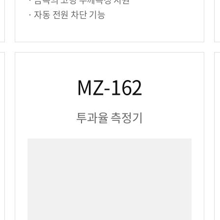
· 자동 전원 차단 기능
MZ-162
투과율 측정기