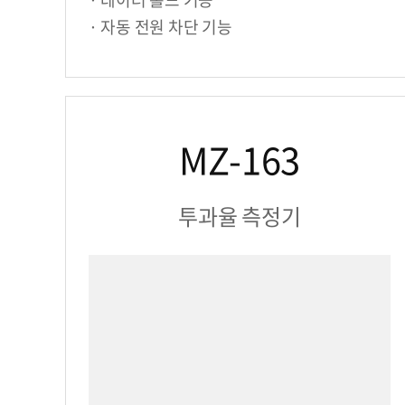
· 자동 전원 차단 기능
MZ-163
투과율 측정기