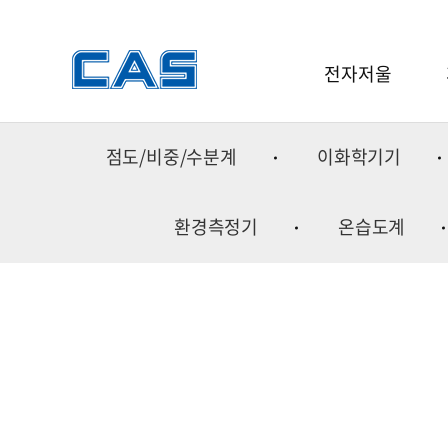
전자저울
전자저울
점도/비중/수분계
이화학기기
소프트웨어
중
분동
금속
환경측정기
온습도계
중