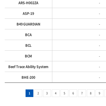
ARS-H002ZA
-
ASP-19
-
B49 GUARDIAN
-
BCA
-
BCL
-
BCM
-
Beef Trace Ability System
-
BHE-200
-
1
2
3
4
5
6
7
8
9