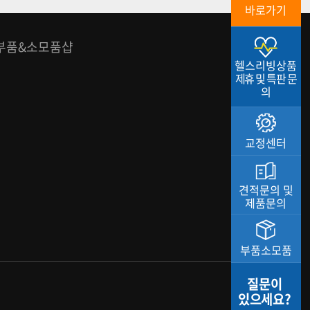
바로가기
부품&소모품샵
헬스리빙상품
제휴 및 특판 문
의
교정센터
견적문의 및
제품문의
부품소모품
질문이
있으세요?