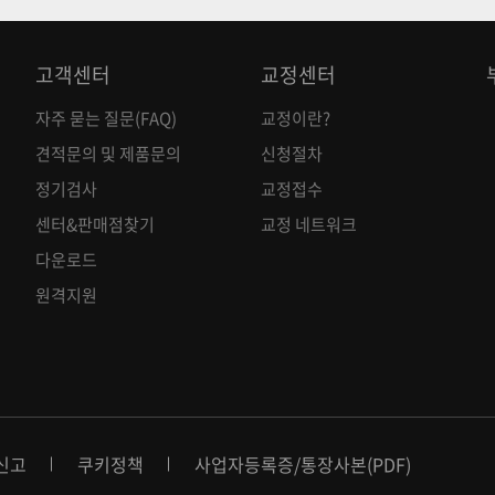
고객센터
교정센터
자주 묻는 질문(FAQ)
교정이란?
견적문의 및 제품문의
신청절차
정기검사
교정접수
센터&판매점찾기
교정 네트워크
다운로드
원격지원
신고
쿠키정책
사업자등록증
/
통장사본(PDF)