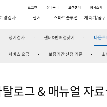
로그인
장바구니
고객센터
회사소개
계량검사
센서
스마트솔루션
계측기/공구
과일선별기
로드셀
스마트팩토리
점도/비중/수분계
정기검사
센터&판매점찾기
다운로
량선별기(체커)
토크.변위센서
스마트물류
이화학기기
검출기/X-ray
인디케이터
스마트리테일
바이오실험장비
서비스 요금
보증기간 산정 기준
소
량검사/체적기
스트레인게이지/엠프
스마트팜
이오나이저
조합계량기
컴포넌트
스마트공항
실험실테이블
포장기
웨잉모듈
스마트연구
수질측정기
카탈로그 & 매뉴얼 자료
충진기
굴절계
주변기기
환경측정기
온습도계