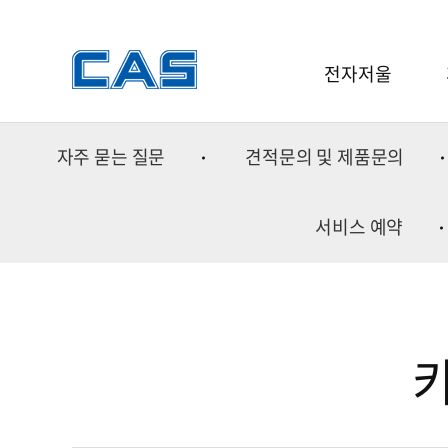
전자저울
전자저울
자주 묻는 질문
견적문의 및 제품문의
소프트웨어
중
분동
금속
서비스 예약
중