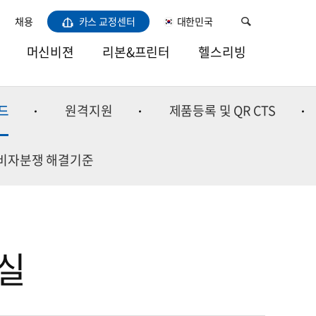
채용
카스 교정센터
대한민국
머신비젼
리본&프린터
헬스리빙
비전LED라이트
열전사리본
건강
드
원격지원
제품등록 및 QR CTS
카메라
소모품용지
주방
렌즈
바코드프린터
홈
비자분쟁 해결기준
프레임그레버
이미용/육아
소프트웨어
실