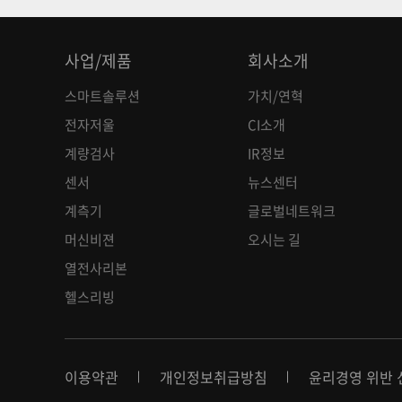
사업/제품
회사소개
스마트솔루션
가치/연혁
전자저울
CI소개
계량검사
IR정보
센서
뉴스센터
계측기
글로벌네트워크
머신비젼
오시는 길
열전사리본
헬스리빙
이용약관
개인정보취급방침
윤리경영 위반 