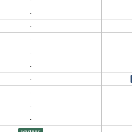
-
-
-
-
-
-
-
-
-