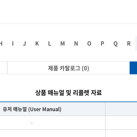
열화상카메라
시험/분석기기
인장/압축/변이
다이아몬드 공구
H
I
J
K
L
M
N
O
P
Q
R
제품 카탈로그 (0)
상품 매뉴얼 및 리플렛 자료
유저 매뉴얼 (User Manual)
-
-