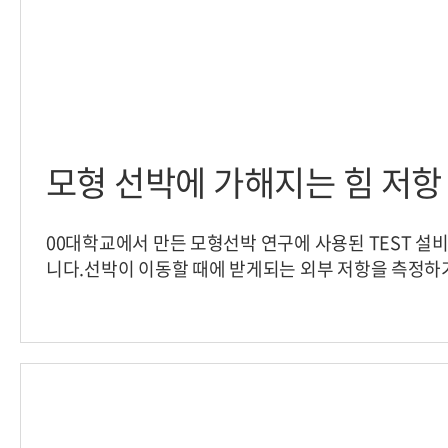
모형 선박에 가해지는 힘 저항
00대학교에서 만든 모형선박 연구에 사용된 TEST 설
니다.선박이 이동할 때에 받게되는 외부 저항을 측정하
가해지는 힘 측정이 핵심!카스는 이를 해결하기 위해 T
MAS을 적용하였습니다.기관명: 00대학교설치제품: 다
로드셀 MAS 적용’ 다축로드셀 MAS을 통해 모형 선박이
을 효과적으로 측정 해낼수 있었습니다. [ 솔루션 문의 ]연락처 : 02-2225-
3615이메일 : cas991067@globalcas.com