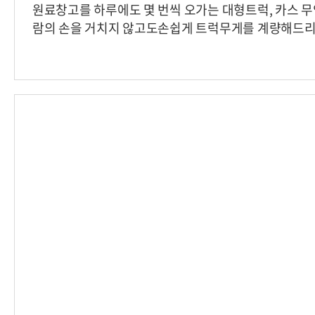
원료창고를 하루에도 몇 번씩 오가는 대형트럭, 카스 
람의 손을 거치지 않고도손쉽게 트럭무게를 계량해드
다.- 업체명 : 00코퍼레이션- 설치제품 : 무인계량솔
WBK사용), 카메라, LMT)‘트럭 이력관리에는 카스 무
럭스케일에 사용된 WBK 로드셀설치정보1) 무인 판넬 
록/저장 시스템3) LMT(카스) : 모듈타입 설치 카스 
식으로 설치부터TEST시연까지 장기간 밀착 납품된 사례
문의 ]연락처 : 02-2225-3615이메일 : cas991067@glo