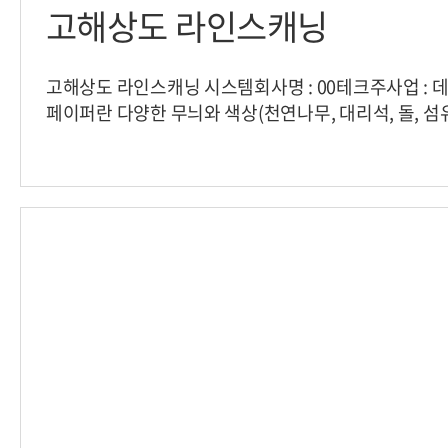
고해상도 라인스캐닝
고해상도 라인스캐닝 시스템회사명 : 00테크주사업 :
페이퍼란 다양한 무늬와 색상(천연나무, 대리석, 돌, 섬
이퍼원지에 인쇄한 모양지 입니다.데코페이퍼를 생산하여
대리석등 다양한 곳에 디자인 무늬로 사용되어 집니다. lt;프린테크케이알
전경 사진 gt; lt;장비 전면 gt; lt;장비 옆면 gt; lt;실제
원목은 테스트용으로 작은 원목 사용했으며 실제 사용
는길이 2000mm 폭 350mm의 대형 원목을 스캐닝 가능
미지 샘플 사진 gt;아래와 같이 원목을 스캔하여 디자
존 외국계 스캐너 장비와 비교하여 가격, 구동시간, 이
등히 우월한 제품입니다.