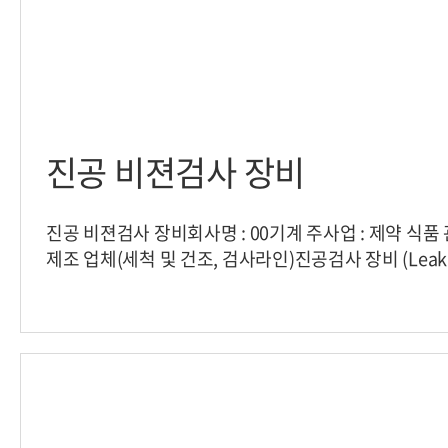
진공 비젼검사 장비
진공 비젼검사 장비회사명 : 00기계 주사업 : 제약 식품 
제조 업체(세척 및 건조, 검사라인)진공검사 장비 (Leak 
사에서 생산한 약품 앰플병에 고주파를 흘려진공여부를
로서 진공 처리된 앰플에 고주파를 발생시켜발광여부에
검사합니다.기존에는 발광 여부를 육안으로 검사 하였으
용하여진공과 비진공 시에 대한 자동검사가 가능하도록
파 발생시 발광모습>또한 해당 설비 건엔 카메라 내부
어 있어 별도의 PC 구성없이검사가 가능한 스마트 비
로서 보다 간편한 설비 구현과비용절감을 필요로 했던 